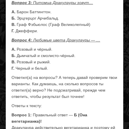
Вопрос 3:
Питомца Дракулауры зовут…
А.
Барон Баттингтон.
Б.
Эрцгерцог Арчибальд.
В.
Граф Фэбьюлос (Граф Великолепный)
Г.
Джеффери.
Вопрос 4:
Любимые цвета Дракулауры — …
А.
Розовый и чёрный.
Б.
Дымчатый и смолисто-чёрный.
В.
Розовый и рыжий.
Г.
Черный и белый.
Ответил(а) на вопросы? А теперь давай проверим твои
варианты. Как думаешь, на сколько вопросов ты
ответил(а) верно? Не подсматривай, прежде чем
ответить, чтобы результат был точнее!
Ответы к тексту:
Вопрос 1:
Правильный ответ —
Б (Она
вегетарианка)!
Дракулаура действительно вегетарианка и поэтому ей