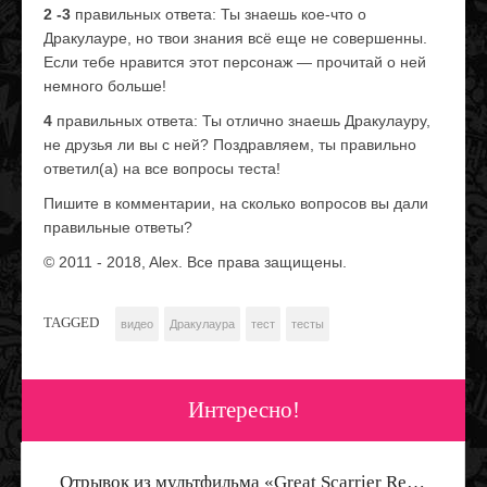
2 -3
правильных ответа: Ты знаешь кое-что о
Дракулауре, но твои знания всё еще не совершенны.
Если тебе нравится этот персонаж — прочитай о ней
немного больше!
4
правильных ответа: Ты отлично знаешь Дракулауру,
не друзья ли вы с ней? Поздравляем, ты правильно
ответил(а) на все вопросы теста!
Пишите в комментарии, на сколько вопросов вы дали
правильные ответы?
© 2011 ‐ 2018, Alex. Все права защищены.
TAGGED
видео
Дракулаура
тест
тесты
Интересно!
Промо-фото плейсета Mega Bloks Physical Deaducation с Френки Штейн
Отрывок из мультфильма «Great Scarrier Reef/Большой Кошмарный Риф» — В омут с головой!