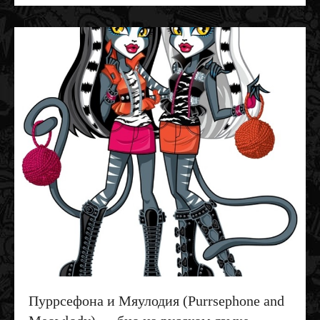
Пуррсефона и Мяулодия (Purrsephone and