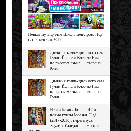
Новый мультфильм Школа монстров: Под
напряжением 2017
Дневник коллекционного сета
Гулии Йелпс и Клео де Нил
на русском языке — сторона
Клео
Дневник коллекционного сета
Гулии Йелпс и Клео де Нил
на русском языке — сторона
Гулии
Итоги Комик-Кона 2017 и
новые куклы Monster High
(2017-2018): перезапуск
Хоулин, балерины и многое
другое