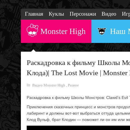
Главная
Куклы
Персонажи
Видео
Иг
Monster High
Наш 
Раскадровка к фильму Школы Мон
Клода)| The Lost Movie | Monster
Видео Monster High
,
Разное
Раскадровка к фильму Школы Монстров: Clawd’s Evil T
Приключения сказочных принцесс и монстров продол
лабиринт и должны вот-вот выбраться оттуда целыми
Клод Вульф, брат Клодин — поможет ли он им или же