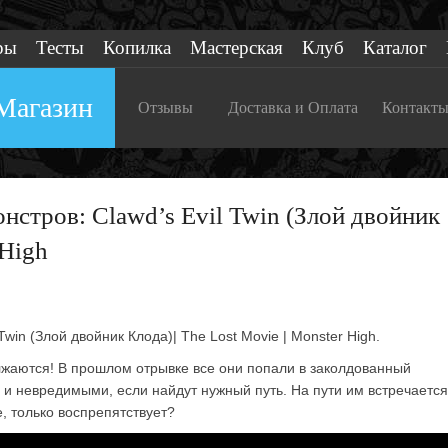
ры
Тесты
Копилка
Мастерская
Клуб
Каталог
Магазин
Отзывы
Доставка и Оплата
Контакт
стров: Clawd’s Evil Twin (Злой двойник
 High
win (Злой двойник Клода)| The Lost Movie | Monster High.
жаются! В прошлом отрывке все они попали в заколдованный
 и невредимыми, если найдут нужный путь. На пути им встречается
, только воспрепятствует?