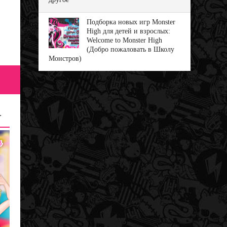
Подборка новых игр Monster
High для детей и взрослых:
Welcome to Monster High
(Добро пожаловать в Школу
Монстров)
фи — игры Монстер Хай