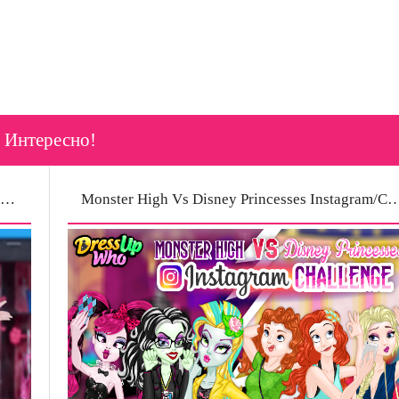
Интересно!
Стоп-моушен Draculaura Picks her Summer Wardrobe (Дракулаура подбирает летний гардероб) | Ghoul for the Summer | Monster High
Monster High Vs Disney Princesses Instagram/Состязание на лучшее сел