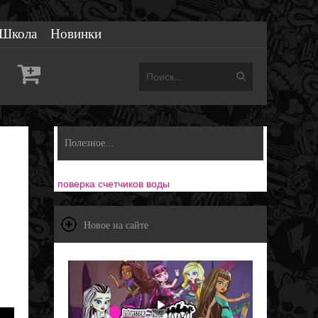
Школа
Новинки
ы
Полезное...
поверка счетчиков воды
Новое на сайте