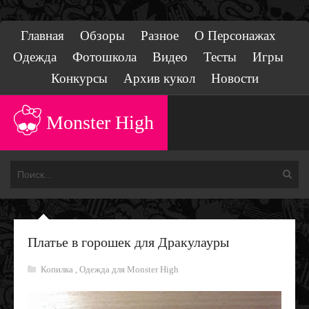
Главная
Обзоры
Разное
О Персонажах
Одежда
Фотошкола
Видео
Тесты
Игры
Конкурсы
Архив кукол
Новости
Monster High
Платье в горошек для Дракулауры
Копилка
,
Одежда для Monster High