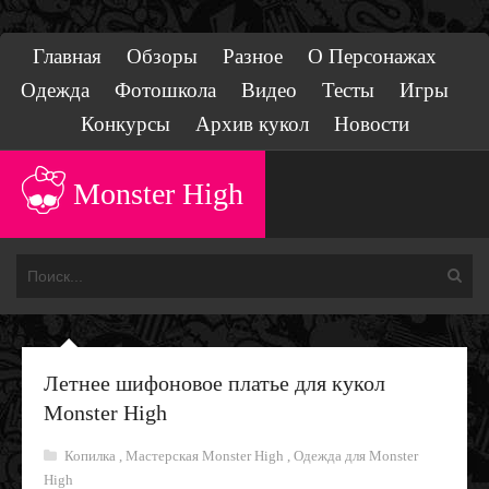
Главная
Обзоры
Разное
О Персонажах
Одежда
Фотошкола
Видео
Тесты
Игры
Конкурсы
Архив кукол
Новости
Monster High
Летнее шифоновое платье для кукол
Monster High
Копилка
,
Мастерская Monster High
,
Одежда для Monster
High