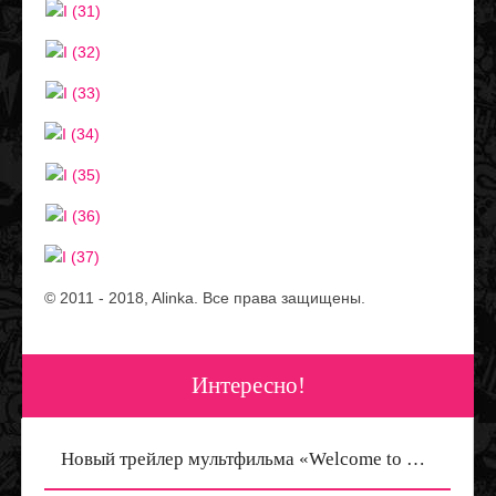
© 2011 ‐ 2018, Alinka. Все права защищены.
Интересно!
Новый трейлер мультфильма «Welcome to Monster High: The Origin Story»
Одевалка Клодин Вульф «Great Scarrier Reef: Glowsome Ghoulfish» — игры Monster High