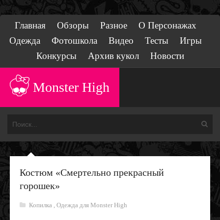
Главная
Обзоры
Разное
О Персонажах
Одежда
Фотошкола
Видео
Тесты
Игры
Конкурсы
Архив кукол
Новости
Monster High
Костюм «Смертельно прекрасный
горошек»
Копилка
,
Одежда для Monster High