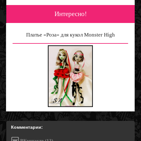
Интересно!
Abbey Xmas Style — Игры Monster High
Платье «Роза» для кукол Monster High
Комментарии:
ВКонтакте (13)